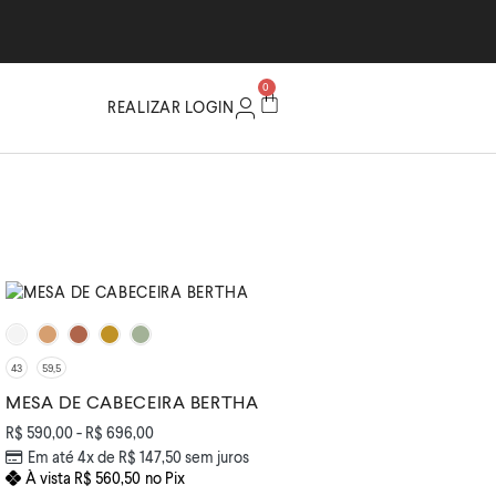
Par
0
REALIZAR LOGIN
11% OFF
43
59,5
MESA DE CABECEIRA BERTHA
R$
590,00
-
R$
696,00
Em até 4x de
R$
147,50
sem juros
À vista
R$
560,50
no Pix