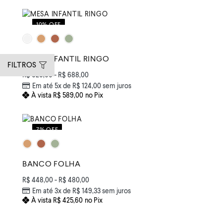
10% OFF
MESA INFANTIL RINGO
FILTROS
R$
620,00
-
R$
688,00
Em até 5x de
R$
124,00
sem juros
À vista
R$
589,00
no Pix
7% OFF
BANCO FOLHA
R$
448,00
-
R$
480,00
Em até 3x de
R$
149,33
sem juros
À vista
R$
425,60
no Pix