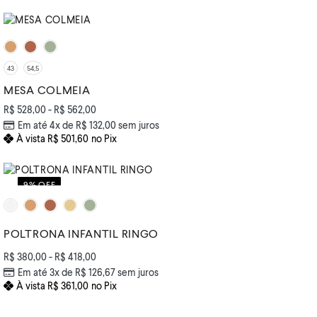
43
54,5
MESA COLMEIA
R$
528,00
-
R$
562,00
Em até 4x de
R$
132,00
sem juros
À vista
R$
501,60
no Pix
9% OFF
POLTRONA INFANTIL RINGO
R$
380,00
-
R$
418,00
Em até 3x de
R$
126,67
sem juros
À vista
R$
361,00
no Pix