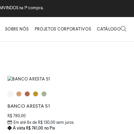
MVINDOS na 1ª compra.
SOBRE NÓS
PROJETOS CORPORATIVOS
CATÁLOGO
BANCO ARESTA 51
R$
780,00
Em até 6x de
R$
130,00
sem juros
À vista
R$
741,00
no Pix