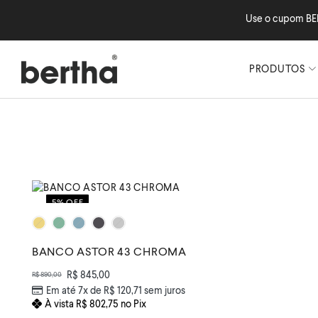
Use o cupom BE
PRODUTOS
5% OFF
BANCO ASTOR 43 CHROMA
R$
845,00
R$
890,00
Em até 7x de
R$
120,71
sem juros
À vista
R$
802,75
no Pix